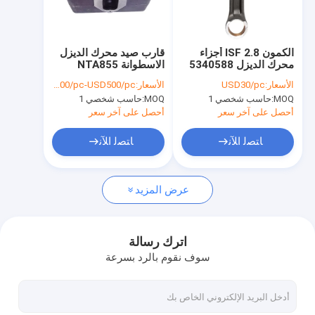
جولة في المعمل
ضبط الجودة
الكمون ISF 2.8 أجزاء
قارب صيد محرك الديزل
محرك الديزل 5340588
الاسطوانة NTA855
اتصل بنا
توصيل رود
4915267 OEM
الأسعار:
USD30/pc
الأسعار:
USD300/pc-USD500/pc
MOQ:
حاسب شخصي 1
MOQ:
حاسب شخصي 1
أخبار
أحصل على آخر سعر
أحصل على آخر سعر
جميع القضايا
ﺎﺘﺼﻟ ﺍﻶﻧ
ﺎﺘﺼﻟ ﺍﻶﻧ
عرض المزيد
قطع غيار مولدات الديزل الكمون
مجموعة مولدات الديزل الكمون
اترك رسالة
سوف نقوم بالرد بسرعة
تجميع محرك الكمون
عن طريق الحقن وقود الديزل الكمون