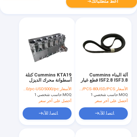
أعط متطلباتك
آلة البناء Cummins
Cummins KTA19 كتلة
ISF2.8 ISF3.8 قطع غيار
أسطوانة محرك الديزل
محرك الديزل V-Belt
3044515 3088303
الأسعار:
35USD/PCS-80USD/PCS
الأسعار:
USD4000/pc-USD5000/pc
3811921
3289897
MOQ:
حاسب شخصي 1
MOQ:
حاسب شخصي 1
أحصل على آخر سعر
أحصل على آخر سعر
ﺎﺘﺼﻟ ﺍﻶﻧ
ﺎﺘﺼﻟ ﺍﻶﻧ