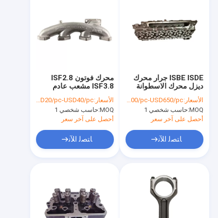
ISBE ISDE جرار محرك
محرك فوتون ISF2.8
ديزل محرك الاسطوانة
ISF3.8 مشعب عادم
رافعة شوكية مولد
محرك الديزل 4988653
الأسعار:
USD500/pc-USD650/pc
الأسعار:
USD20/pc-USD40/pc
4936081
للكمون
MOQ:
حاسب شخصي 1
MOQ:
حاسب شخصي 1
أحصل على آخر سعر
أحصل على آخر سعر
ﺎﺘﺼﻟ ﺍﻶﻧ
ﺎﺘﺼﻟ ﺍﻶﻧ
منزل
المنتجات
حول بنا