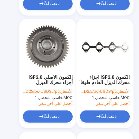
ﺎﺘﺼﻟ ﺍﻶﻧ
ﺎﺘﺼﻟ ﺍﻶﻧ
الكمون ISF2.8 أجزاء
الكمون الأصلي ISF2.8
محرك الديزل العادم طوقا
أجزاء محرك الديزل
المنوع 5261421 للشاحن
العاطل البكرة 5272961
الأسعار:
USD2.5/pc-USD3/pc
الأسعار:
USD25/pc-USD35/pc
التربيني
لشاحنة فوتون
MOQ:
حاسب شخصي 1
MOQ:
حاسب شخصي 1
أحصل على آخر سعر
أحصل على آخر سعر
ﺎﺘﺼﻟ ﺍﻶﻧ
ﺎﺘﺼﻟ ﺍﻶﻧ