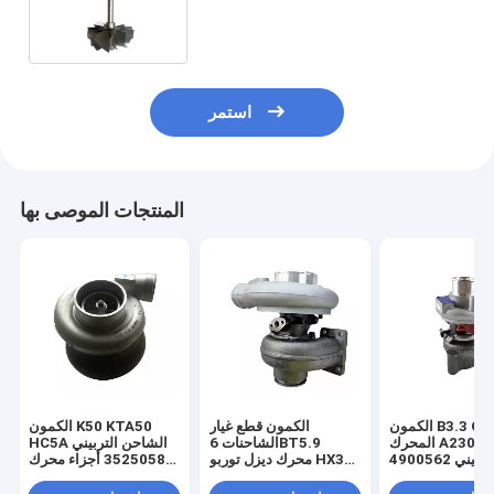
and Shaft 3521032 3526148
استمر
المنتجات الموصى بها
الكمون B3.3 QSB3.3
الكمون قطع غيار
الكمون K50 KTA50
المحرك A2300 شاحن
الشاحنات 6BT5.9
HC5A الشاحن التربيني
توربيني 4900562
محرك ديزل توربو HX35
3525058 أجزاء محرك
4900435 
الشاحن التربيني
الديزل للشاحنة
3522778