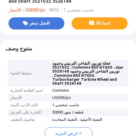
and Shaft 3521032 3526148
MOQ：حاسب شخصي 1
الأسعار：USD85/pc
ﺎﺘﺼﻟ ﺍﻶﻧ
افضل سعر
منتوج وصف
عجلة توربين الشاحن التربيني وعمود
3521032 ، Cummins K50 KTA50 ، عجلة
توربين الشاحن التربيني وعمود 3526148
تسليط الضوء
,
,
Cummins K50 KTA50
Turbocharger Turbine Wheel and
Shaft 3526148
Cummins
اسم العلامة التجارية
USD85/pc
الأسعار
حاسب شخصي 1
الحد الأدنى لكمية
50000 قطعة / شهر
القدرة على العرض
التعبئة الأصلية ، التعبئة المحايدة
تفاصيل التغليف
عرض المزيد