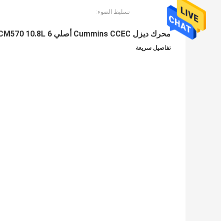
تسليط الضوء:
محرك ديزل Cummins CCEC أصلي QSM11 - CM570 10.8L 6 أسطوانات محرك ديزل كامل
تفاصيل سريعة