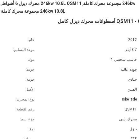
246kw مجموعة محرك كاملة
246kw 10.8L QSM11 محرك ديزل 6 أشواط
,
,
246kw 10.8L مجموعة محرك كاملة
2012-
عام:
3-7 أيام
موعد التسليم:
حاسب شخصي 1
موك:
جودة عالية
جودة:
حيادي
حزمة:
الصين
الأصل:
isbe isde
نوع المحرك:
QSM11
رقم القطعة:
محرك آسى
جزء اسم:
ديزل
نوع: