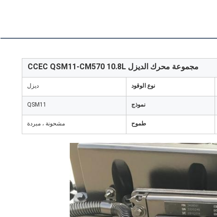
مجموعة محرك الديزل CCEC QSM11-CM570 10.8L
نوع الوقود
ديزل
نموذج
QSM11
طموح
مشحونة ، مبردة
اترك رسالة