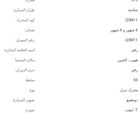
375
محرك:
شاحنة
طراز السيارة:
QSM11
كود المحرك:
6 شهور و 6 شهور
ضمان:
QSM11
رقم الموديل:
رقم
اسم العلامة التجارية:
هوبى ، الصين
مكان المنشأ:
رقم
عزم الدوران:
50
سلطة:
محرك ديزل
نوع:
دونغفنغ
تجهيز السيارة:
T- ليفت
نموذج: