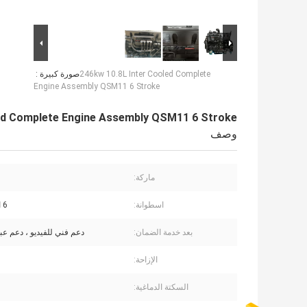
246kw 10.8L Inter Cooled Complete
صورة كبيرة :
Engine Assembly QSM11 6 Stroke
led Complete Engine Assembly QSM11 6 Stroke
وصف
ماركة:
اسطوانة:
6 اسطوانات
بعد خدمة الضمان:
دعم فني للفيديو ، دعم عبر
الإزاحة:
السكتة الدماغية: