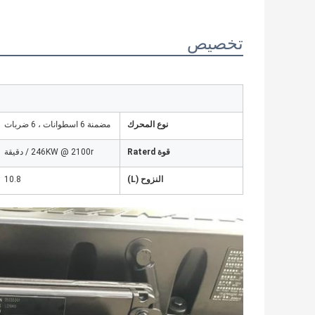
تخصيص
نوع المحرك
مضمنة 6 اسطوانات ، 6 ضربات
قوة Raterd
246KW @ 2100r / دقيقة
النزوح (L)
10.8