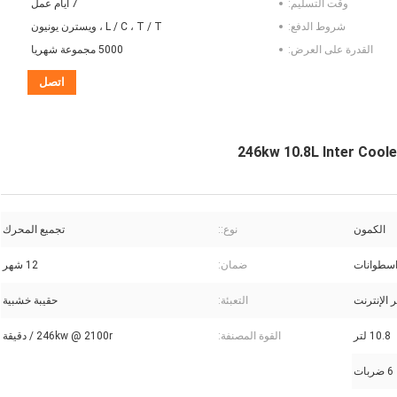
وقت التسليم:
7 أيام عمل
شروط الدفع:
L / C ، T / T ، ويسترن يونيون
القدرة على العرض:
5000 مجموعة شهريا
اتصل
246kw 10.8L Inter Coo
الكمون
نوع::
تجميع المحرك
ضمان:
12 شهر
 الإنترنت
التعبئة:
حقيبة خشبية
10.8 لتر
القوة المصنفة:
246kw @ 2100r / دقيقة
6 ضربات