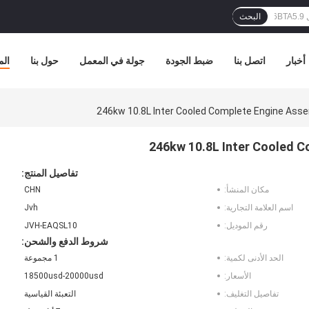
البحث
أخبار
اتصل بنا
ضبط الجودة
جولة في المعمل
حول بنا
الم
246kw 10.8L Inter Cooled Complete Engine Ass
246kw 10.8L Inter Cooled 
تفاصيل المنتج:
مكان المنشأ:
CHN
اسم العلامة التجارية:
Jvh
رقم الموديل:
JVH-EAQSL10
شروط الدفع والشحن:
الحد الأدنى لكمية:
1 مجموعة
الأسعار:
18500usd-20000usd
تفاصيل التغليف:
التعبئة القياسية