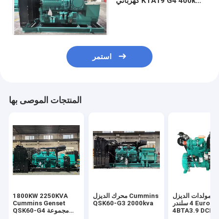
كهربائي KTA19 G4 400kw
Prime Power Diesel
Generator
استمر
المنتجات الموصى بها
 مولدات الديزل
محرك الديزل Cummins
1800KW 2250KVA
4 سلندر Euro II
QSK60-G3 2000kva
Cummins Genset
4BTA3.9 DCEC
QSK60-G4 مجموعة
مولدات الديزل