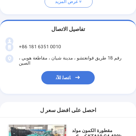
عرض المزيد
تفاصيل الاتصال
+86 181 6351 0010
رقم 18 طريق قوانغتشو ، مدينة شيان ، مقاطعة هوبي ،
الصين
ﺎﺘﺼﻟ ﺍﻶﻧ
احصل على افضل سعر ل
مقطورة الكمون مولد