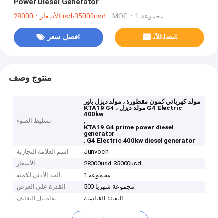
Power Diesel Generator
MOQ：1 مجموعة
الأسعار：28000usd-35000usd
ﺎﺘﺼﻟ ﺍﻶﻧ
افضل سعر
منتوج وصف
مولد كهربائي كمون مقطورة ، مولد ديزل باور
KTA19 G4 ، مولد ديزل G4 Electric
400kw
,
تسليط الضوء
KTA19 G4 prime power diesel
generator
,
G4 Electric 400kw diesel generator
Junvoch
اسم العلامة التجارية
28000usd-35000usd
الأسعار
1 مجموعة
الحد الأدنى لكمية
500 مجموعة شهريا
القدرة على العرض
التعبئة القياسية
تفاصيل التغليف