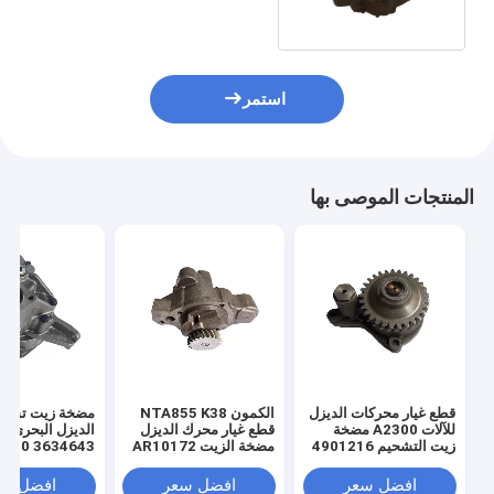
استمر
المنتجات الموصى بها
قطع غيار محركات الديزل
الكمون NTA855 K38
مضخة زيت تشحي
للآلات A2300 مضخة
قطع غيار محرك الديزل
الديزل
زيت التشحيم 4901216
مضخة الزيت AR10172
K50 3634643
افضل سعر
افضل سعر
افضل سع