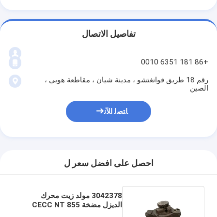
تفاصيل الاتصال
+86 181 6351 0010
رقم 18 طريق قوانغتشو ، مدينة شيان ، مقاطعة هوبي ،
الصين
ﺎﺘﺼﻟ ﺍﻶﻧ
احصل على افضل سعر ل
3042378 مولد زيت محرك
الديزل مضخة CECC NT 855
Cummins Oil Pump