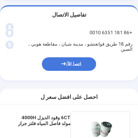
تفاصيل الاتصال
+86 181 6351 0010
رقم 18 طريق قوانغتشو ، مدينة شيان ، مقاطعة هوبي ،
الصين
ﺎﺘﺼﻟ ﺍﻶﻧ
احصل على افضل سعر ل
6CT وقود الديزل 4000H
مولد فاصل المياه فلتر جرار
FS1280