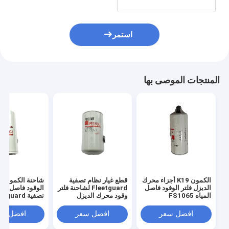
استمر
المنتجات الموصى بها
الكمون K19 أجزاء محرك
قطع غيار نظام تصفية
شاحنة الكمون 
الديزل فلتر الوقود فاصل
Fleetguard لشاحنة فلتر
الوقود فاصل المي
المياه FS1065
وقود محرك الديزل
تصفية tguard
FS1003
FF5580
افضل سعر
افضل سعر
افضل سع