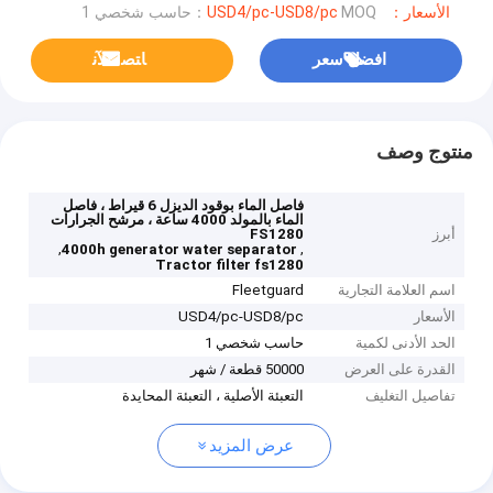
الأسعار：USD4/pc-USD8/pc
MOQ：حاسب شخصي 1
افضل سعر
ﺎﺘﺼﻟ ﺍﻶﻧ
منتوج وصف
فاصل الماء بوقود الديزل 6 قيراط ، فاصل
الماء بالمولد 4000 ساعة ، مرشح الجرارات
أبرز
FS1280
,
,
4000h generator water separator
Tractor filter fs1280
اسم العلامة التجارية
Fleetguard
الأسعار
USD4/pc-USD8/pc
الحد الأدنى لكمية
حاسب شخصي 1
القدرة على العرض
50000 قطعة / شهر
تفاصيل التغليف
التعبئة الأصلية ، التعبئة المحايدة
عرض المزيد