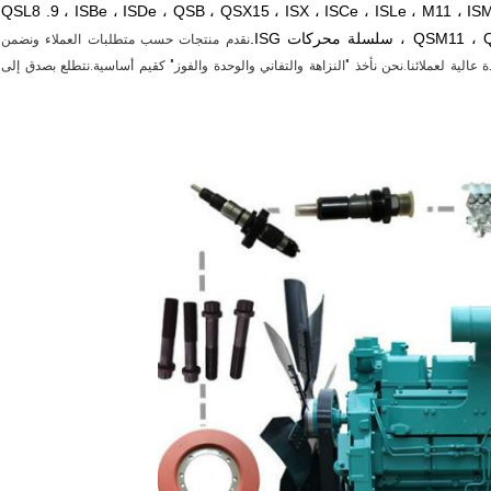
4B3 و 6B5.9 و 6C8.3 و QSC8.3 و 6L8.9 و QSL8 .9 ، ISBe ، ISDe ، QSB ، QSX15 ، ISX ، ISCe ، ISLe ، M11 ، ISM11 ،
ة محركات ISG.
نقدم منتجات حسب متطلبات العملاء ونضمن
عالية لعملائنا.نحن نأخذ "النزاهة والتفاني والوحدة والفوز" كقيم أساسية.نتطلع بصدق إلى