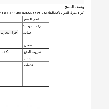
وصف المنتج
أجزاء محرك الديزل لآلات البناء ISDE Dongfeng Cummins Water Pump 5312296 4891252
اسم المنتج:
رقم الموديل:
طلب:
أجزاء محرك ال
ضمان:
شروط الدفع:
T / T ، L / C ، ويسترن يونيون ، أليباي ،
شحن:
خدمات: