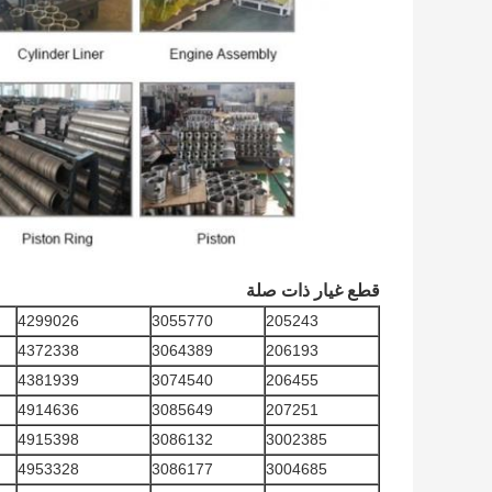
قطع غيار ذات صلة
4299026
3055770
205243
4372338
3064389
206193
4381939
3074540
206455
4914636
3085649
207251
4915398
3086132
3002385
4953328
3086177
3004685