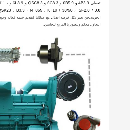
تغطي .9
QSM11 ، QSK23 ، B3.3 ، NT855 ، KT19 / 38/50 ، ISF2.8 / 3.8 ، سلسل
الجودة.نحن نعتز بكل فرصة اتصال مع عملائنا لتقديم خدمة فعالة وجودة 
التعاون معكم ولتطويرنا المربح للجانبين.