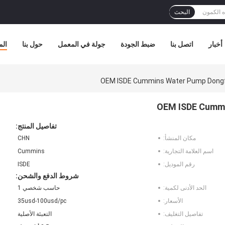
البحث
أخبار
اتصل بنا
ضبط الجودة
جولة في المعمل
حول بنا
الم
OEM ISDE Cummins Water Pump Dong
OEM ISDE Cummi
تفاصيل المنتج:
مكان المنشأ:
CHN
اسم العلامة التجارية:
Cummins
رقم الموديل:
ISDE
شروط الدفع والشحن:
الحد الأدنى لكمية:
حاسب شخصي 1
الأسعار:
35usd-100usd/pc
تفاصيل التغليف:
التعبئة الأصلية