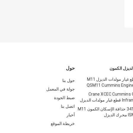
حول
لديزل الكمون
4089998 قطع غيار مولدات الديزل M11
حول بنا
QSM11 Cummins Engine 
جولة في المعمل
Crane XCEC Cummins O
ضبط الجودة
ولدات الديزل
اتصل بنا
الفضة 3417505 حذافة الإسكان الكمون M11
ديزل
أخبار
خريطة الموقع