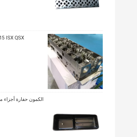
5 QSX15 X15 ISX QSX
الكمون حفارة أجزاء محرك الديزل ISDE ISBE QSB6.7