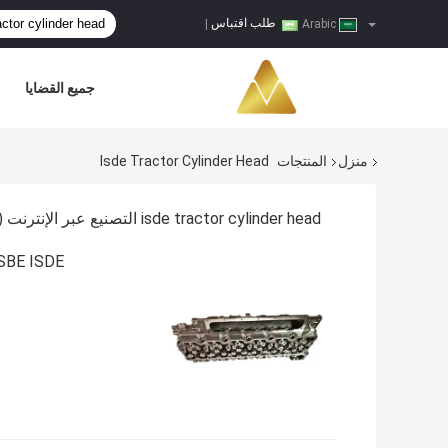
طلب اقتباس
|
Arabic
جميع القضايا
منزل
المنتجات
Isde Tractor Cylinder Head
isde tractor cylinder head التصنيع عبر الإنترنت
10)
ISBE ISDE جرار محرك ديزل محرك الاسطوانة رافعة شوكية مولد 