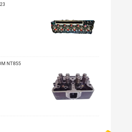
3945023 QSL محرك 
ODM NT855 رأس أسطوانة المحرك البحري 4915267 أجزاء ا