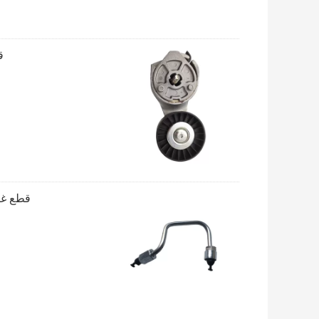
قطع
قطع غيار ماكينات 