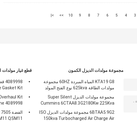
>|
>>
10
9
8
7
6
5
4
3
مجموعة مولدات الديزل الكمون
قطع غيار مولدات ا
KTA19 G8 المياه المبردة 60HZ مجموعة
مولدات الطاقة 625kva نوع الفتح المولد
Gasket Kit
مجموعة مولدات الديزل Super Silent
verhaul Kit
Cummins 6CTAA8.3G2180Kw 225Kva
Inframe 4089998 قطع غيار م
6BTAA5.9G2 مجموعة مولدات الديزل ISO
150kva Turbocharged Air Charge Air
ISM11 QSM11 محرك ال
Cooled