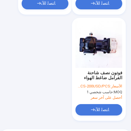
ﺎﺘﺼﻟ ﺍﻶﻧ
ﺎﺘﺼﻟ ﺍﻶﻧ
فوتون نصف شاحنة
الفرامل ضاغط الهواء
اسطوانة واحدة ISF3.8
الأسعار:
150USD/PCS-200USD/PCS
5268950
MOQ:
حاسب شخصي 1
أحصل على آخر سعر
ﺎﺘﺼﻟ ﺍﻶﻧ